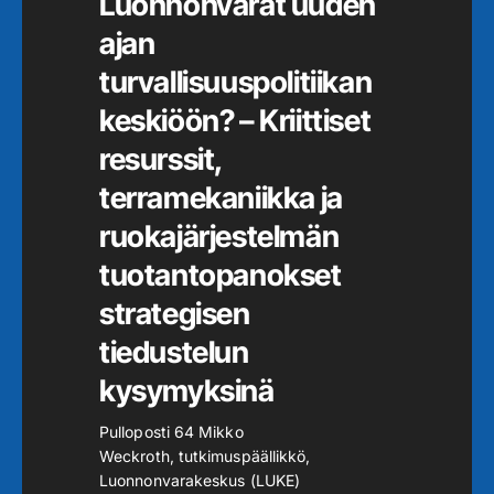
Luonnonvarat uuden
ajan
turvallisuuspolitiikan
keskiöön? – Kriittiset
resurssit,
terramekaniikka ja
ruokajärjestelmän
tuotantopanokset
strategisen
tiedustelun
kysymyksinä
Pulloposti 64 Mikko
Weckroth, tutkimuspäällikkö,
Luonnonvarakeskus (LUKE)