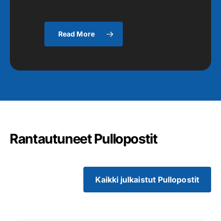
Read More
Rantautuneet Pullopostit
Kaikki julkaistut Pullopostit