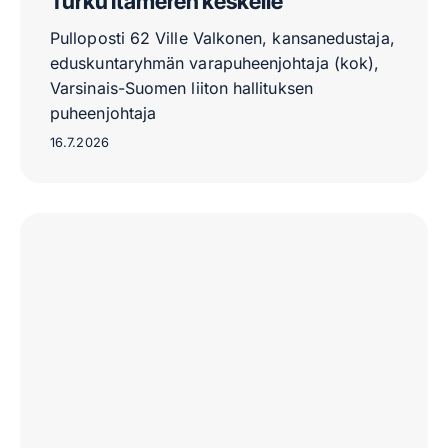
Turku Itämeren keskelle
Pulloposti 62 Ville Valkonen, kansanedustaja,
eduskuntaryhmän varapuheenjohtaja (kok),
Varsinais-Suomen liiton hallituksen
puheenjohtaja
16.7.2026
John
Morton
–
syntynyt
amerikkalaiseksi