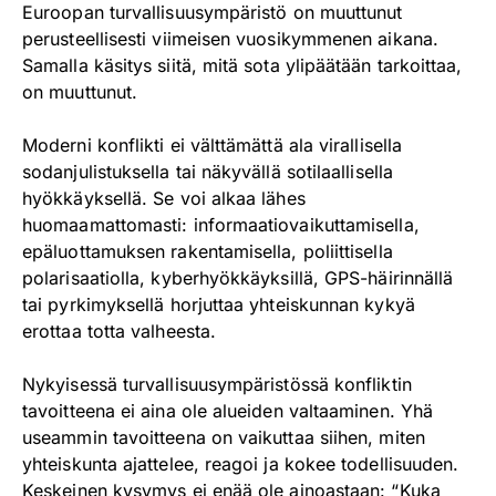
Euroopan turvallisuusympäristö on muuttunut
perusteellisesti viimeisen vuosikymmenen aikana.
Samalla käsitys siitä, mitä sota ylipäätään tarkoittaa,
on muuttunut.
Moderni konflikti ei välttämättä ala virallisella
sodanjulistuksella tai näkyvällä sotilaallisella
hyökkäyksellä. Se voi alkaa lähes
huomaamattomasti: informaatiovaikuttamisella,
epäluottamuksen rakentamisella, poliittisella
polarisaatiolla, kyberhyökkäyksillä, GPS-häirinnällä
tai pyrkimyksellä horjuttaa yhteiskunnan kykyä
erottaa totta valheesta.
Nykyisessä turvallisuusympäristössä konfliktin
tavoitteena ei aina ole alueiden valtaaminen. Yhä
useammin tavoitteena on vaikuttaa siihen, miten
yhteiskunta ajattelee, reagoi ja kokee todellisuuden.
Keskeinen kysymys ei enää ole ainoastaan: “Kuka