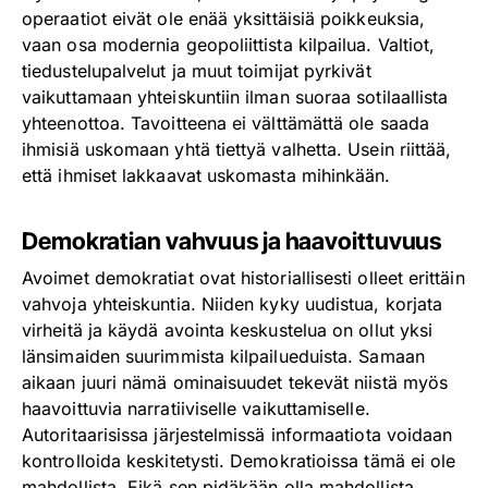
operaatiot eivät ole enää yksittäisiä poikkeuksia,
vaan osa modernia geopoliittista kilpailua. Valtiot,
tiedustelupalvelut ja muut toimijat pyrkivät
vaikuttamaan yhteiskuntiin ilman suoraa sotilaallista
yhteenottoa. Tavoitteena ei välttämättä ole saada
ihmisiä uskomaan yhtä tiettyä valhetta. Usein riittää,
että ihmiset lakkaavat uskomasta mihinkään.
Demokratian vahvuus ja haavoittuvuus
Avoimet demokratiat ovat historiallisesti olleet erittäin
vahvoja yhteiskuntia. Niiden kyky uudistua, korjata
virheitä ja käydä avointa keskustelua on ollut yksi
länsimaiden suurimmista kilpailueduista. Samaan
aikaan juuri nämä ominaisuudet tekevät niistä myös
haavoittuvia narratiiviselle vaikuttamiselle.
Autoritaarisissa järjestelmissä informaatiota voidaan
kontrolloida keskitetysti. Demokratioissa tämä ei ole
mahdollista. Eikä sen pidäkään olla mahdollista.