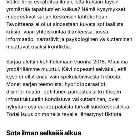
Voiko kriisi eskaloitua ilman, että kukaan täysin
ymmärtää tapahtumien kulkua? Nämä kysymykset
muodostivat sarjan keskeisen lähtökohdan.
Tavoitteena ei ollut ainoastaan kuvata sotilaallista
kriisiä, vaan yhteiskuntaa tilanteessa, jossa
informaatio, narratiivit ja psykologinen vaikuttaminen
muuttuvat osaksi konfliktia.
Sarjaa alettiin kehittelemään vuonna 2018. Maailma
ympärillämme muuttui. Kävi nopeasti selväksi, että
kyse ei ollut enää vain spekulatiivisesta fiktiosta.
Monet sarjan teemoista: hybridioperaatiot,
disinformaatio, poliittinen painostus ja kriittiseen
infrastruktuuriin kohdistuva vaikuttaminen, ovat
nykyään osa eurooppalaista turvallisuuskeskustelua.
Todellisuus on monella tavalla lähestynyt fiktiota.
Sota ilman selkeää alkua