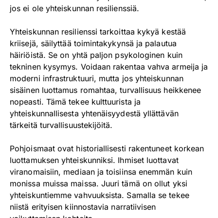
jos ei ole yhteiskunnan resilienssiä.
Yhteiskunnan resilienssi tarkoittaa kykyä kestää
kriisejä, säilyttää toimintakykynsä ja palautua
häiriöistä. Se on yhtä paljon psykologinen kuin
tekninen kysymys. Voidaan rakentaa vahva armeija ja
moderni infrastruktuuri, mutta jos yhteiskunnan
sisäinen luottamus romahtaa, turvallisuus heikkenee
nopeasti. Tämä tekee kulttuurista ja
yhteiskunnallisesta yhtenäisyydestä yllättävän
tärkeitä turvallisuustekijöitä.
Pohjoismaat ovat historiallisesti rakentuneet korkean
luottamuksen yhteiskunniksi. Ihmiset luottavat
viranomaisiin, mediaan ja toisiinsa enemmän kuin
monissa muissa maissa. Juuri tämä on ollut yksi
yhteiskuntiemme vahvuuksista. Samalla se tekee
niistä erityisen kiinnostavia narratiivisen