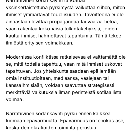
Narratiivinen sodankäynti tarkoittaa
yksinkertaistettuna pyrkimystä vaikuttaa siihen, miten
ihmiset ymmärtävät todellisuuden. Tavoitteena ei ole
ainoastaan levittää propagandaa tai väärää tietoa,
vaan rakentaa kokonaisia tulkintakehyksiä, joiden
kautta ihmiset hahmottavat tapahtumia. Tämä tekee
ilmiöstä erityisen voimakkaan.
Modernissa konfliktissa ratkaisevaa ei välttämättä ole
se, mitä todella tapahtuu, vaan mitä ihmiset uskovat
tapahtuvan. Jos yhteiskunta saadaan epäilemään
omia instituutioitaan, mediaansa, vaalejaan tai
kanssaihmisiään, voidaan saavuttaa strategisesti
merkittäviä vaikutuksia ilman perinteistä sotilaallista
voimaa.
Narratiivinen sodankäynti pyrkii ennen kaikkea
luomaan epävarmuutta. Epävarmuus on tehokas ase,
koska demokratioiden toiminta perustuu