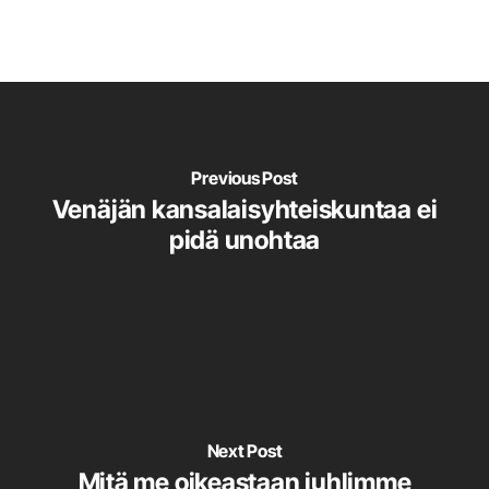
Previous Post
Venäjän kansalaisyhteiskuntaa ei
pidä unohtaa
Next Post
Mitä me oikeastaan juhlimme