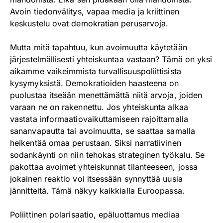
Avoin tiedonvälitys, vapaa media ja kriittinen
keskustelu ovat demokratian perusarvoja.
Mutta mitä tapahtuu, kun avoimuutta käytetään
järjestelmällisesti yhteiskuntaa vastaan? Tämä on yksi
aikamme vaikeimmista turvallisuuspoliittisista
kysymyksistä. Demokratioiden haasteena on
puolustaa itseään menettämättä niitä arvoja, joiden
varaan ne on rakennettu. Jos yhteiskunta alkaa
vastata informaatiovaikuttamiseen rajoittamalla
sananvapautta tai avoimuutta, se saattaa samalla
heikentää omaa perustaan. Siksi narratiivinen
sodankäynti on niin tehokas strateginen työkalu. Se
pakottaa avoimet yhteiskunnat tilanteeseen, jossa
jokainen reaktio voi itsessään synnyttää uusia
jännitteitä. Tämä näkyy kaikkialla Euroopassa.
Poliittinen polarisaatio, epäluottamus mediaa