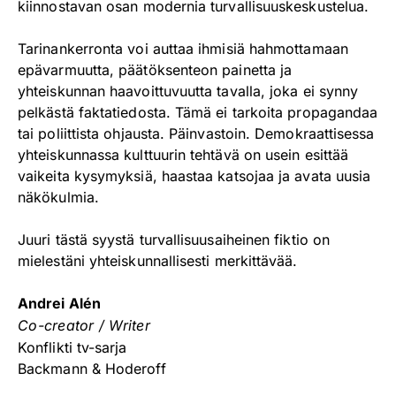
kiinnostavan osan modernia turvallisuuskeskustelua.
Tarinankerronta voi auttaa ihmisiä hahmottamaan
epävarmuutta, päätöksenteon painetta ja
yhteiskunnan haavoittuvuutta tavalla, joka ei synny
pelkästä faktatiedosta. Tämä ei tarkoita propagandaa
tai poliittista ohjausta. Päinvastoin. Demokraattisessa
yhteiskunnassa kulttuurin tehtävä on usein esittää
vaikeita kysymyksiä, haastaa katsojaa ja avata uusia
näkökulmia.
Juuri tästä syystä turvallisuusaiheinen fiktio on
mielestäni yhteiskunnallisesti merkittävää.
Andrei Alén
Co-creator / Writer
Konflikti tv-sarja
Backmann & Hoderoff