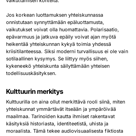
vaikuttamisen kohteita.
Jos korkean luottamuksen yhteiskunnassa
onnistutaan synnyttämään epäluottamusta,
vaikutukset voivat olla huomattavia. Polarisaatio,
epävarmuus ja jatkuva epäily voivat ajan myötä
heikentää yhteiskunnan kykyä toimia yhdessä
kriisitilanteessa. Siksi moderni turvallisuus ei ole vain
sotilaallinen kysymys. Se liittyy myös siihen,
kykeneekö yhteiskunta säilyttämään yhteisen
todellisuuskäsityksen.
Kulttuurin merkitys
Kulttuurilla on aina ollut merkittävä rooli siinä, miten
yhteiskunnat ymmärtävät itseään ja ympäröivää
maailmaa. Tarinoiden kautta ihmiset rakentavat
käsityksiä historiasta, identiteetistä, uhista ja
moraalista. Tämä tekee audiovisuaalisesta fiktiosta