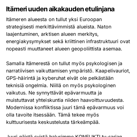
Itämeri uuden aikakauden etulinjana
Itämeren alueesta on tullut yksi Euroopan
strategisesti merkittävimmistä alueista. Naton
laajentuminen, arktisen alueen merkitys,
energiakysymykset sekä kriittinen infrastruktuuri ovat
nopeasti muuttaneet alueen geopoliittista asemaa.
Samalla Itämerestä on tullut myös psykologisen ja
narratiivisen vaikuttamisen ympäristö. Kaapelivauriot,
GPS-häirintä ja kyberuhat eivät ole pelkästään
teknisiä ongelmia. Niillä on myös psykologinen
vaikutus. Ne synnyttävät epävarmuutta ja
muistuttavat yhteiskuntia niiden haavoittuvuudesta.
Modernissa konfliktissa juuri tämä epävarmuus voi
olla tavoite itsessään. Tämä tekee myös
kulttuurisesta keskustelusta tärkeämpää.
Juuri näistä syistä halusimme KONFLIKTI tv-sarjan