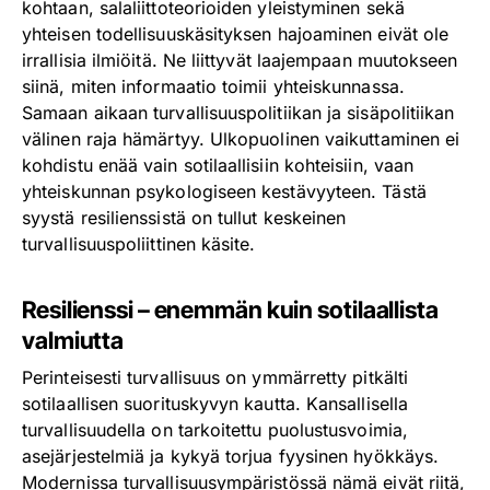
kohtaan, salaliittoteorioiden yleistyminen sekä
yhteisen todellisuuskäsityksen hajoaminen eivät ole
irrallisia ilmiöitä. Ne liittyvät laajempaan muutokseen
siinä, miten informaatio toimii yhteiskunnassa.
Samaan aikaan turvallisuuspolitiikan ja sisäpolitiikan
välinen raja hämärtyy. Ulkopuolinen vaikuttaminen ei
kohdistu enää vain sotilaallisiin kohteisiin, vaan
yhteiskunnan psykologiseen kestävyyteen. Tästä
syystä resilienssistä on tullut keskeinen
turvallisuuspoliittinen käsite.
Resilienssi – enemmän kuin sotilaallista
valmiutta
Perinteisesti turvallisuus on ymmärretty pitkälti
sotilaallisen suorituskyvyn kautta. Kansallisella
turvallisuudella on tarkoitettu puolustusvoimia,
asejärjestelmiä ja kykyä torjua fyysinen hyökkäys.
Modernissa turvallisuusympäristössä nämä eivät riitä,