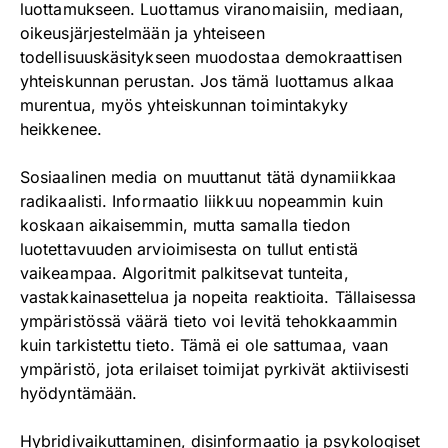
luottamukseen. Luottamus viranomaisiin, mediaan,
oikeusjärjestelmään ja yhteiseen
todellisuuskäsitykseen muodostaa demokraattisen
yhteiskunnan perustan. Jos tämä luottamus alkaa
murentua, myös yhteiskunnan toimintakyky
heikkenee.
Sosiaalinen media on muuttanut tätä dynamiikkaa
radikaalisti. Informaatio liikkuu nopeammin kuin
koskaan aikaisemmin, mutta samalla tiedon
luotettavuuden arvioimisesta on tullut entistä
vaikeampaa. Algoritmit palkitsevat tunteita,
vastakkainasettelua ja nopeita reaktioita. Tällaisessa
ympäristössä väärä tieto voi levitä tehokkaammin
kuin tarkistettu tieto. Tämä ei ole sattumaa, vaan
ympäristö, jota erilaiset toimijat pyrkivät aktiivisesti
hyödyntämään.
Hybridivaikuttaminen, disinformaatio ja psykologiset