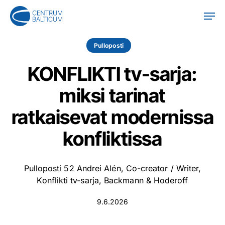
Skip
Men
to
main
content
Pulloposti
KONFLIKTI tv-sarja:
miksi tarinat
ratkaisevat modernissa
konfliktissa
Pulloposti 52 Andrei Alén, Co-creator / Writer,
Konflikti tv-sarja, Backmann & Hoderoff
9.6.2026