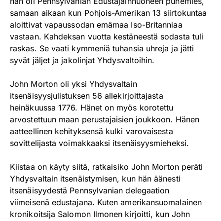
hän oli Pennsylvanian Edustajainhuoneen puhemies,
samaan aikaan kun Pohjois-Amerikan 13 siirtokuntaa
aloittivat vapaussodan emämaa Iso-Britanniaa
vastaan. Kahdeksan vuotta kestäneestä sodasta tuli
raskas. Se vaati kymmeniä tuhansia uhreja ja jätti
syvät jäljet ja jakolinjat Yhdysvaltoihin.
John Morton oli yksi Yhdysvaltain
itsenäisyysjulistuksen 56 allekirjoittajasta
heinäkuussa 1776. Hänet on myös korotettu
arvostettuun maan perustajaisien joukkoon. Hänen
aatteellinen kehityksensä kulki varovaisesta
sovittelijasta voimakkaaksi itsenäisyysmieheksi.
Kiistaa on käyty siitä, ratkaisiko John Morton peräti
Yhdysvaltain itsenäistymisen, kun hän äänesti
itsenäisyydestä Pennsylvanian delegaation
viimeisenä edustajana. Kuten amerikansuomalainen
kronikoitsija Salomon Ilmonen kirjoitti, kun John