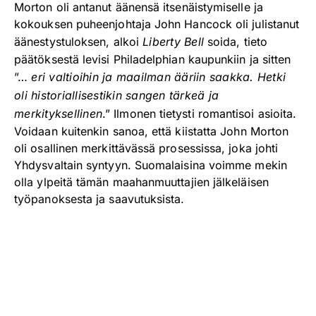
Morton oli antanut äänensä itsenäistymiselle ja
kokouksen puheenjohtaja John Hancock oli julistanut
äänestystuloksen, alkoi
Liberty Bell
soida, tieto
päätöksestä levisi Philadelphian kaupunkiin ja sitten
”…
eri valtioihin ja maailman ääriin saakka. Hetki
oli historiallisestikin sangen tärkeä ja
merkityksellinen
.” Ilmonen tietysti romantisoi asioita.
Voidaan kuitenkin sanoa, että kiistatta John Morton
oli osallinen merkittävässä prosessissa, joka johti
Yhdysvaltain syntyyn. Suomalaisina voimme mekin
olla ylpeitä tämän maahanmuuttajien jälkeläisen
työpanoksesta ja saavutuksista.