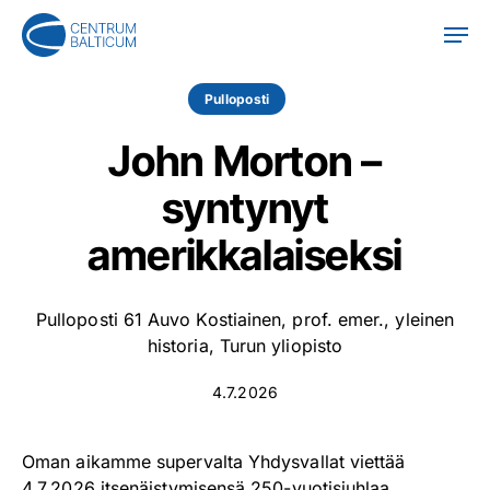
Skip
Men
to
main
content
Pulloposti
John Morton –
syntynyt
amerikkalaiseksi
Pulloposti 61 Auvo Kostiainen, prof. emer., yleinen
historia, Turun yliopisto
4.7.2026
Oman aikamme supervalta Yhdysvallat viettää
4.7.2026 itsenäistymisensä 250-vuotisjuhlaa