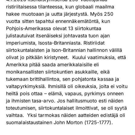
ristiriitaisessa tilanteessa, kun globaali maailma
hakee muotoaan ja uutta järjestystä. Myös 250
vuotta sitten tapahtui ennennäkemätöntä, kun
Pohjois-Amerikassa olevat 13 siirtokuntaa
julistautuivat itsenäiseksi johtavasta tuon ajan
imperiumista, Isosta-Britanniasta. Ristiriidat
siirtokuntalaisten ja Ison-Britannian hallinnon välillä
olivat jo pitkään kiristyneet. Kuului vaatimuksia, että
Amerikka pitää saada amerikkalaisille eli
monikansallisten siirtokuntien asukkaille, eikä
tukemaan brittihallintoa, sen pohjatonta kassaa ja
valtapyrkimyksiä. Ihmisillä oli oikeuksia, joita ei voitu
heiltä pois ottaa – elämä, vapaus, pyrkimys onneen
ja ihmisten tasa-arvo. Jos hallitusmuoto esti näiden
toteutumisen, siirtokuntalaiset ilmoittivat, se oli syytä
vaihtaa. Yksi tarmokas näiden aatteiden edistäjä oli
suomalaistaustainen John Morton (1725-1777).