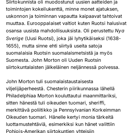
Siirtokunnista oli muodostunut uusien aatteiden ja
toimintojen kokeilukenttä, minne monet ajatuksen,
uskonnon ja toiminnan vapautta kaipaavat tahtoivat
muuttaa. Eurooppalaiset valtiot kuten Ruotsi halusivat
osansa uusista mahdollisuuksista. Oli perustettu
Nya
Sverige
(Uusi Ruotsi), joka jäi lyhytikäiseksi (1638-
1655), mutta sinne ehti siirtyä useita satoja
suomalaisia Ruotsin suomalaismetsistä ja myös
Suomesta. John Morton oli Uuden Ruotsin
siirtokuntalaisten jälkeläinen neljännessä polvessa.
John Morton tuli suomalaistaustaisesta
viljelijäperheestä. Chesterin piirikunnassa lähellä
Philadelphiaa Morton kouluttautui maanmittariksi,
sitten hänestä tuli oikeuden tuomari, sheriffi,
merkittävä poliitikko ja Pennsylvanian Korkeimman
Oikeuden tuomari. Hänelle kertyi monia tärkeitä
luottamustehtäviä, esimerkiksi kun hänet valittiin
Pohjois-Amerikan siirtokuntien yhteisiin