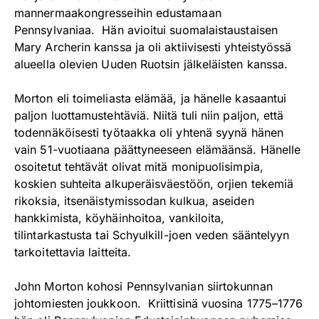
mannermaakongresseihin edustamaan
Pennsylvaniaa. Hän avioitui suomalaistaustaisen
Mary Archerin kanssa ja oli aktiivisesti yhteistyössä
alueella olevien Uuden Ruotsin jälkeläisten kanssa.
Morton eli toimeliasta elämää, ja hänelle kasaantui
paljon luottamustehtäviä. Niitä tuli niin paljon, että
todennäköisesti työtaakka oli yhtenä syynä hänen
vain 51-vuotiaana päättyneeseen elämäänsä. Hänelle
osoitetut tehtävät olivat mitä monipuolisimpia,
koskien suhteita alkuperäisväestöön, orjien tekemiä
rikoksia, itsenäistymissodan kulkua, aseiden
hankkimista, köyhäinhoitoa, vankiloita,
tilintarkastusta tai Schyulkill-joen veden sääntelyyn
tarkoitettavia laitteita.
John Morton kohosi Pennsylvanian siirtokunnan
johtomiesten joukkoon. Kriittisinä vuosina 1775–1776