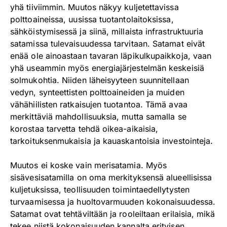
yhä tiiviimmin. Muutos näkyy kuljetettavissa
polttoaineissa, uusissa tuotantolaitoksissa,
sähköistymisessä ja siinä, millaista infrastruktuuria
satamissa tulevaisuudessa tarvitaan. Satamat eivät
enää ole ainoastaan tavaran läpikulkupaikkoja, vaan
yhä useammin myös energiajärjestelmän keskeisiä
solmukohtia. Niiden läheisyyteen suunnitellaan
vedyn, synteettisten polttoaineiden ja muiden
vähähiilisten ratkaisujen tuotantoa. Tämä avaa
merkittäviä mahdollisuuksia, mutta samalla se
korostaa tarvetta tehdä oikea-aikaisia,
tarkoituksenmukaisia ja kauaskantoisia investointeja.
Muutos ei koske vain merisatamia. Myös
sisävesisatamilla on oma merkityksensä alueellisissa
kuljetuksissa, teollisuuden toimintaedellytysten
turvaamisessa ja huoltovarmuuden kokonaisuudessa.
Satamat ovat tehtäviltään ja rooleiltaan erilaisia, mikä
tekee niistä kokonaisuuden kannalta erityisen