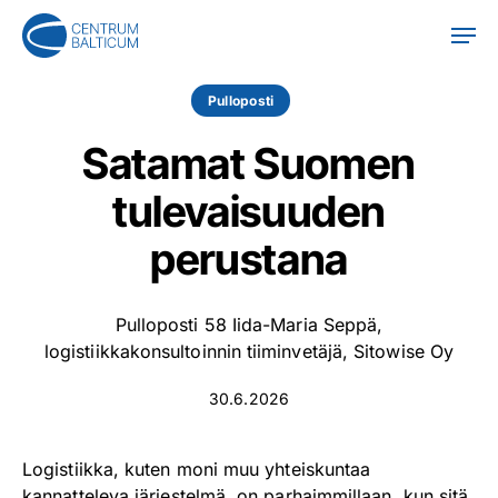
Skip
Men
to
main
content
Pulloposti
Satamat Suomen
tulevaisuuden
perustana
Pulloposti 58 Iida-Maria Seppä,
logistiikkakonsultoinnin tiiminvetäjä, Sitowise Oy
30.6.2026
Logistiikka, kuten moni muu yhteiskuntaa
kannatteleva järjestelmä, on parhaimmillaan, kun sitä