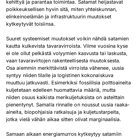
kehittyä ja parantaa toimintaa. Satamat heijastavat
poikkeuksellisen hyvin sitä, miten yhteiskunnan,
elinkeinoelämän ja infrastruktuurin muutokset
kytkeytyvät toisiinsa.
Suuret systeemiset muutokset voikin nähdä satamien
kautta kulkevista tavaravirroista. Viime vuosina kyse
ei ole ollut pelkästä volyymien kasvusta tai laskusta,
vaan tavaravirtojen rakenteellisesta muutoksesta.
Osa aiemmin merkittävistä virroista vähenee, uusia
syntyy niiden tilalle ja logistinen kokonaiskuva
muuttuu jatkuvasti. Esimerkiksi fossiilisia polttoaineita
kuljetetaan edelleen huomattavia määriä, mutta
niiden osuus kaikista merikuljetuksista on asteittain
pienentynyt. Samalla rinnalle on noussut uusia raaka-
aineita, biopohjaisia ratkaisuja ja kuljetustarpeita,
jotka vielä vähän aikaa sitten olivat marginaalisia.
Samaan aikaan energiamurros kytkeytyy satamiin