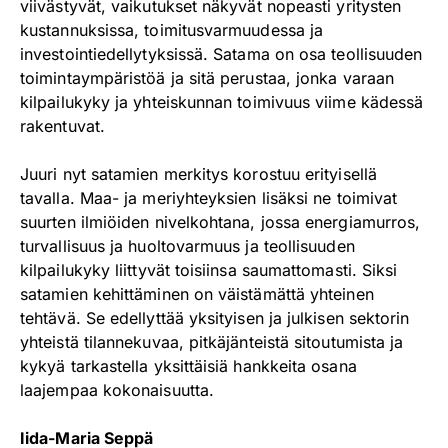
viivästyvät, vaikutukset näkyvät nopeasti yritysten
kustannuksissa, toimitusvarmuudessa ja
investointiedellytyksissä. Satama on osa teollisuuden
toimintaympäristöä ja sitä perustaa, jonka varaan
kilpailukyky ja yhteiskunnan toimivuus viime kädessä
rakentuvat.
Juuri nyt satamien merkitys korostuu erityisellä
tavalla. Maa- ja meriyhteyksien lisäksi ne toimivat
suurten ilmiöiden nivelkohtana, jossa energiamurros,
turvallisuus ja huoltovarmuus ja teollisuuden
kilpailukyky liittyvät toisiinsa saumattomasti. Siksi
satamien kehittäminen on väistämättä yhteinen
tehtävä. Se edellyttää yksityisen ja julkisen sektorin
yhteistä tilannekuvaa, pitkäjänteistä sitoutumista ja
kykyä tarkastella yksittäisiä hankkeita osana
laajempaa kokonaisuutta.
Iida-Maria Seppä