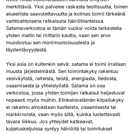
merkittäviä. Yksi palvelee raskasta teollisuutta, toinen
alueellista saavutettavuutta ja kolmas toimii tärkeänä
vaihtoehtoisena ratkaisuna häiriötilanteissa.
Satamaverkostoa ei tämän vuoksi voida tarkastella
yhden mallin tai mittarin kautta, vaan sen arvo
muodostuu sen monimuotoisuudesta ja
täydentävyydestä.
Yksi asia on kuitenkin selvä: satama ei toimi irrallaan
muusta järjestelmästä. Sen toimintakyky rakentuu
vesiväylistä, raiteista, teistä, energiasta, tiedosta,
osaamisesta ja yhteistyöstä. Satama on osa
verkostoa, jossa yhden toimijan ratkaisut heijastuvat
nopeasti myös muihin. Elinkeinoelämän kilpailukyky
ei rakennu ainoastaan tuotteista, osaamisesta tai
markkinoista, vaan myös siitä, kuinka luotettavasti
tavara liikkuu. Jos yhteydet katkeavat,
kuljetusketjuissa syntyy häiriöitä tai toimitukset