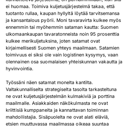
ei huomaa. Toimiva kuljetusjärjestelmä takaa, että
tuotanto rullaa, kaupan hyllyltä löytää tarvitsemansa
ja kansantalous pyörii. Moni tavaravirta kulkee myös
ennemmin tai myöhemmin sataman kautta: Suomen
ulkomaankaupan tavaratonneista noin 95 prosenttia
kulkee merikuljetuksina, joten satamat ovat
kirjaimellisesti Suomen yhteys maailmaan. Satamien
toimivuus ei siksi ole vain logistinen kysymys, vaan
olennainen osa suomalaisen yhteiskunnan vakautta ja
hyvinvointia.
Työssäni näen satamat monelta kantilta.
Valtakunnalliselta strategiselta tasolta tarkasteltuna
ne ovat kuljetusjärjestelmän kulmakiviä ja porttina
maailmalle. Asiakkaiden näkökulmasta ne ovat
kriittisiä kumppaneita ja kannattavan toiminnan
mahdollistajia. Sisäpuolelta ne ovat alati eläviä,
etsien muuttuvassa maailmassa oikeaa suuntaa