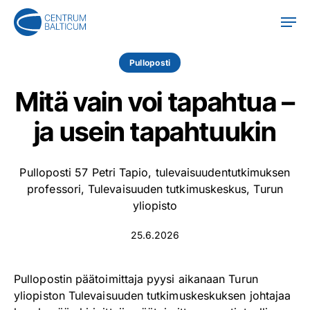
Skip
Men
to
main
content
Pulloposti
Mitä vain voi tapahtua –
ja usein tapahtuukin
Pulloposti 57 Petri Tapio, tulevaisuudentutkimuksen
professori, Tulevaisuuden tutkimuskeskus, Turun
yliopisto
25.6.2026
Pullopostin päätoimittaja pyysi aikanaan Turun
yliopiston Tulevaisuuden tutkimuskeskuksen johtajaa