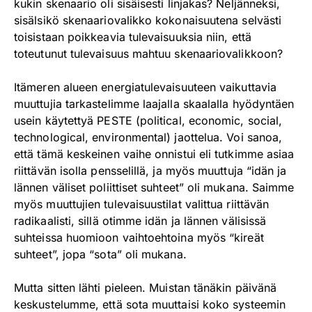
kukin skenaario oli sisäisesti linjakas? Neljänneksi,
sisälsikö skenaariovalikko kokonaisuutena selvästi
toisistaan poikkeavia tulevaisuuksia niin, että
toteutunut tulevaisuus mahtuu skenaariovalikkoon?
Itämeren alueen energiatulevaisuuteen vaikuttavia
muuttujia tarkastelimme laajalla skaalalla hyödyntäen
usein käytettyä PESTE (political, economic, social,
technological, environmental) jaottelua. Voi sanoa,
että tämä keskeinen vaihe onnistui eli tutkimme asiaa
riittävän isolla pensselillä, ja myös muuttuja “idän ja
lännen väliset poliittiset suhteet” oli mukana. Saimme
myös muuttujien tulevaisuustilat valittua riittävän
radikaalisti, sillä otimme idän ja lännen välisissä
suhteissa huomioon vaihtoehtoina myös “kireät
suhteet”, jopa “sota” oli mukana.
Mutta sitten lähti pieleen. Muistan tänäkin päivänä
keskustelumme, että sota muuttaisi koko systeemin