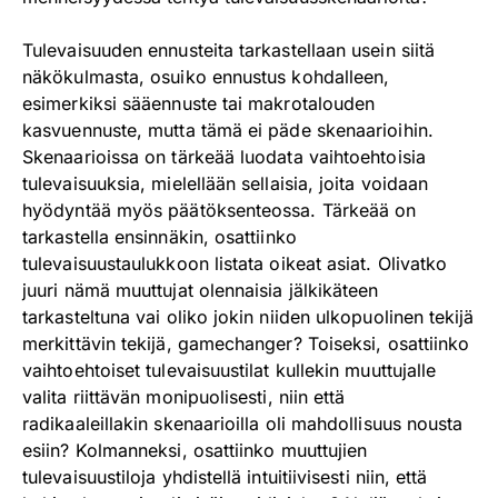
Tulevaisuuden ennusteita tarkastellaan usein siitä
näkökulmasta, osuiko ennustus kohdalleen,
esimerkiksi sääennuste tai makrotalouden
kasvuennuste, mutta tämä ei päde skenaarioihin.
Skenaarioissa on tärkeää luodata vaihtoehtoisia
tulevaisuuksia, mielellään sellaisia, joita voidaan
hyödyntää myös päätöksenteossa. Tärkeää on
tarkastella ensinnäkin, osattiinko
tulevaisuustaulukkoon listata oikeat asiat. Olivatko
juuri nämä muuttujat olennaisia jälkikäteen
tarkasteltuna vai oliko jokin niiden ulkopuolinen tekijä
merkittävin tekijä, gamechanger? Toiseksi, osattiinko
vaihtoehtoiset tulevaisuustilat kullekin muuttujalle
valita riittävän monipuolisesti, niin että
radikaaleillakin skenaarioilla oli mahdollisuus nousta
esiin? Kolmanneksi, osattiinko muuttujien
tulevaisuustiloja yhdistellä intuitiivisesti niin, että