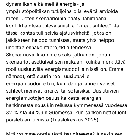
dynamiikan eikä meillä energia- ja
ympäristöpolitiikan tutkijoina olisi eväitä arvioida
miten. Joten skenaarioihin päätyi lähimpänä
konfliktia oleva tulevaisuustila “kireät suhteet”. Ja
tässä kohtaa tuli selviä ajatusvirheitä, jotka on
jälkikäteen helppo tunnistaa, mutta yhtä helppo
unohtaa ennakointiprojektia tehdessä.
Skenaariovalikkomme sisälsi jatkumon, johon
skenaariot asettuivat sen mukaan, kuinka merkittävä
rooli uusiutuvilla energiamuodoilla niissä on. Emme
nähneet, että suurin rooli uusiutuville
energiamuodoille tuli, kun idän ja lännen väliset
suhteet menivät kireiksi tai sotaisiksi. Uusiutuvien
energiamuotojen osuus kaikesta energian
hankinnasta nousikin reilussa kymmenessä vuodessa
32 %:sta 44 %:iin Suomessa, kun sähkön nettotuonti
poistetaan luvuista (Tilastokeskus 2025).
Mitä voimme oppia tästä harjoitteesta? Ainakin sen,