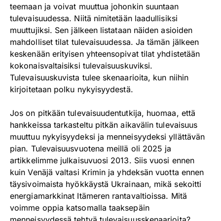
teemaan ja voivat muuttua johonkin suuntaan
tulevaisuudessa. Niitä nimitetään laadullisiksi
muuttujiksi. Sen jälkeen listataan näiden asioiden
mahdolliset tilat tulevaisuudessa. Ja tämän jälkeen
keskenään erityisen yhteensopivat tilat yhdistetään
kokonaisvaltaisiksi tulevaisuuskuviksi.
Tulevaisuuskuvista tulee skenaarioita, kun niihin
kirjoitetaan polku nykyisyydestä.
Jos on pitkään tulevaisuudentutkija, huomaa, että
hankkeissa tarkasteltu pitkän aikavälin tulevaisuus
muuttuu nykyisyydeksi ja menneisyydeksi yllättävän
pian. Tulevaisuusvuotena meillä oli 2025 ja
artikkelimme julkaisuvuosi 2013. Siis vuosi ennen
kuin Venäjä valtasi Krimin ja yhdeksän vuotta ennen
täysivoimaista hyökkäystä Ukrainaan, mikä sekoitti
energiamarkkinat Itämeren rantavaltioissa. Mitä
voimme oppia katsomalla taaksepäin
menneisyydessä tehtyä tulevaisuusskenaarioita?