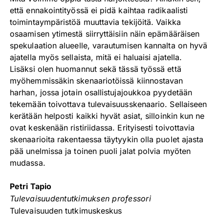
että ennakointityössä ei pidä kaihtaa radikaalisti
toimintaympäristöä muuttavia tekijöitä. Vaikka
osaamisen ytimestä siirryttäisiin näin epämääräisen
spekulaation alueelle, varautumisen kannalta on hyvä
ajatella myös sellaista, mitä ei haluaisi ajatella.
Lisäksi olen huomannut sekä tässä työssä että
myöhemmissäkin skenaariotöissä kiinnostavan
harhan, jossa jotain osallistujajoukkoa pyydetään
tekemään toivottava tulevaisuusskenaario. Sellaiseen
kerätään helposti kaikki hyvät asiat, silloinkin kun ne
ovat keskenään ristiriidassa. Erityisesti toivottavia
skenaarioita rakentaessa täytyykin olla puolet ajasta
pää unelmissa ja toinen puoli jalat polvia myöten
mudassa.
Petri Tapio
Tulevaisuudentutkimuksen professori
Tulevaisuuden tutkimuskeskus