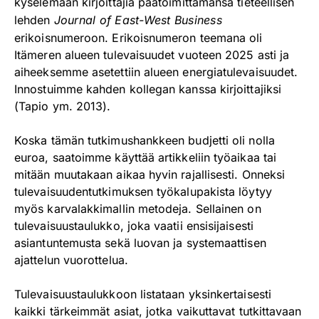
kyselemään kirjoittajia päätoimittamansa tieteellisen
lehden
Journal of East-West Business
erikoisnumeroon. Erikoisnumeron teemana oli
Itämeren alueen tulevaisuudet vuoteen 2025 asti ja
aiheeksemme asetettiin alueen energiatulevaisuudet.
Innostuimme kahden kollegan kanssa kirjoittajiksi
(Tapio ym. 2013).
Koska tämän tutkimushankkeen budjetti oli nolla
euroa, saatoimme käyttää artikkeliin työaikaa tai
mitään muutakaan aikaa hyvin rajallisesti. Onneksi
tulevaisuudentutkimuksen työkalupakista löytyy
myös karvalakkimallin metodeja. Sellainen on
tulevaisuustaulukko, joka vaatii ensisijaisesti
asiantuntemusta sekä luovan ja systemaattisen
ajattelun vuorottelua.
Tulevaisuustaulukkoon listataan yksinkertaisesti
kaikki tärkeimmät asiat, jotka vaikuttavat tutkittavaan