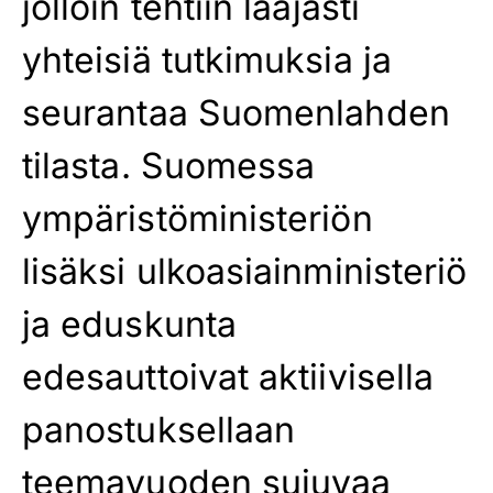
jolloin tehtiin laajasti
yhteisiä tutkimuksia ja
seurantaa Suomenlahden
tilasta. Suomessa
ympäristöministeriön
lisäksi ulkoasiainministeriö
ja eduskunta
edesauttoivat aktiivisella
panostuksellaan
teemavuoden sujuvaa