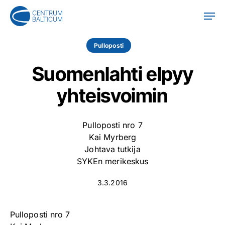
Skip
Men
to
main
content
Pulloposti
Suomenlahti elpyy
yhteisvoimin
Pulloposti nro 7
Kai Myrberg
Johtava tutkija
SYKEn merikeskus
3.3.2016
Pulloposti nro 7