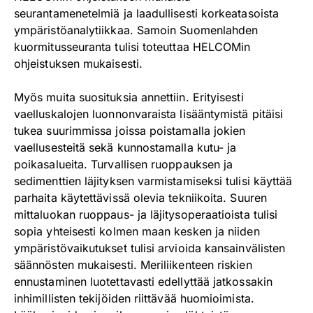
seurantamenetelmiä ja laadullisesti korkeatasoista
ympäristöanalytiikkaa. Samoin Suomenlahden
kuormitusseuranta tulisi toteuttaa HELCOMin
ohjeistuksen mukaisesti.
Myös muita suosituksia annettiin. Erityisesti
vaelluskalojen luonnonvaraista lisääntymistä pitäisi
tukea suurimmissa joissa poistamalla jokien
vaellusesteitä sekä kunnostamalla kutu- ja
poikasalueita. Turvallisen ruoppauksen ja
sedimenttien läjityksen varmistamiseksi tulisi käyttää
parhaita käytettävissä olevia tekniikoita. Suuren
mittaluokan ruoppaus- ja läjitysoperaatioista tulisi
sopia yhteisesti kolmen maan kesken ja niiden
ympäristövaikutukset tulisi arvioida kansainvälisten
säännösten mukaisesti. Meriliikenteen riskien
ennustaminen luotettavasti edellyttää jatkossakin
inhimillisten tekijöiden riittävää huomioimista.