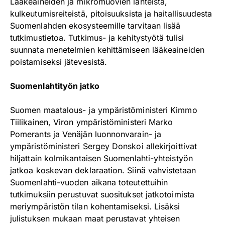
Lääkeaineiden ja mikromuovien lähteistä,
kulkeutumisreiteistä, pitoisuuksista ja haitallisuudesta
Suomenlahden ekosysteemille tarvitaan lisää
tutkimustietoa. Tutkimus- ja kehitystyötä tulisi
suunnata menetelmien kehittämiseen lääkeaineiden
poistamiseksi jätevesistä.
Suomenlahtityön jatko
Suomen maatalous- ja ympäristöministeri Kimmo
Tiilikainen, Viron ympäristöministeri Marko
Pomerants ja Venäjän luonnonvarain- ja
ympäristöministeri Sergey Donskoi allekirjoittivat
hiljattain kolmikantaisen Suomenlahti-yhteistyön
jatkoa koskevan deklaraation. Siinä vahvistetaan
Suomenlahti-vuoden aikana toteutettuihin
tutkimuksiin perustuvat suositukset jatkotoimista
meriympäristön tilan kohentamiseksi. Lisäksi
julistuksen mukaan maat perustavat yhteisen