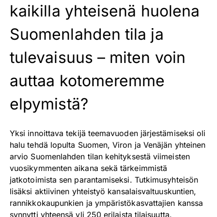
kaikilla yhteisenä huolena
Suomenlahden tila ja
tulevaisuus – miten voin
auttaa kotomeremme
elpymistä?
Yksi innoittava tekijä teemavuoden järjestämiseksi oli
halu tehdä lopulta Suomen, Viron ja Venäjän yhteinen
arvio Suomenlahden tilan kehityksestä viimeisten
vuosikymmenten aikana sekä tärkeimmistä
jatkotoimista sen parantamiseksi. Tutkimusyhteisön
lisäksi aktiivinen yhteistyö kansalaisvaltuuskuntien,
rannikkokaupunkien ja ympäristökasvattajien kanssa
synnytti yhteensä yli 250 erilaista tilaisuutta.