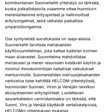
kolmikantainen Suomenlahti-yhteistyö on tärkeää,
koska paikallistasolla osaamme ottaa huomioon
merenlahtemme erityspiirteet ja hallinnolliset
erityisongelmat, sekä ratkaista paikallisia
ympäristöongelmia.
Osa syntyneistä suosituksista on laaja-alaisia.
Suomenlahti tarvitsee merialueiden
käyttösuunnitelman, joka kattaa kaikkien kolmen
maan aluevedet. Suunnitelma mahdollistaa
merialueen ja meren resurssien kestävän käytön ja
minimoi ihmistoimintojen haitalliset vaikutukset
meriluonnolle. Suomenlahden merisuojelualueiden
verkostoa tulee kehittää HELCOM-yhteistyössä,
huomioiden Suomen, Viron ja Venäjän rannikon
ekosysteemien erityispiirteet. Luotettavan
seurantatiedon varmistamiseksi on tärkeää, että
Suomi, Viro ja Venäjä käyttävät vertailukelpoisia,
HELCOMin ohjeistuksen mukaisia