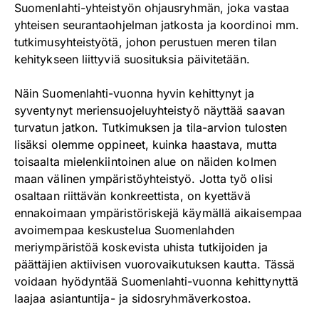
Suomenlahti-yhteistyön ohjausryhmän, joka vastaa
yhteisen seurantaohjelman jatkosta ja koordinoi mm.
tutkimusyhteistyötä, johon perustuen meren tilan
kehitykseen liittyviä suosituksia päivitetään.
Näin Suomenlahti-vuonna hyvin kehittynyt ja
syventynyt meriensuojeluyhteistyö näyttää saavan
turvatun jatkon. Tutkimuksen ja tila-arvion tulosten
lisäksi olemme oppineet, kuinka haastava, mutta
toisaalta mielenkiintoinen alue on näiden kolmen
maan välinen ympäristöyhteistyö. Jotta työ olisi
osaltaan riittävän konkreettista, on kyettävä
ennakoimaan ympäristöriskejä käymällä aikaisempaa
avoimempaa keskustelua Suomenlahden
meriympäristöä koskevista uhista tutkijoiden ja
päättäjien aktiivisen vuorovaikutuksen kautta. Tässä
voidaan hyödyntää Suomenlahti-vuonna kehittynyttä
laajaa asiantuntija- ja sidosryhmäverkostoa.