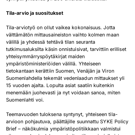
Tila-arvio ja suositukset
Tila-arviotyö on ollut vaikea kokonaisuus. Jotta
välttämätön mittausaineiston vaihto kolmen maan
välillä ja yhdessä tehtävä tilan seuranta
tutkimusaluksilta käsin onnistuisivat, tarvittiin erilliset
yhteisymmärryspöytäkirjat maiden
ympäristöministeriöiden välillä. Yhteiseen
tietokantaan kerättiin Suomen, Venäjän ja Viron
Suomenlahdella tekemät vedenlaadun mittaukset yli
15 vuoden ajalta. Lopulta asiat saatiin kuitenkin
menemään juohevasti ja nyt voidaan sanoa, miten
Suomenlahti voi.
Teemavuoden tuloksena syntynyt, yhteiseen tila-
arvioon pohjautuva, päättäjille suunnattu SYKE Policy
Brief – näkökulmia ympäristöpolitiikkaan valmistui