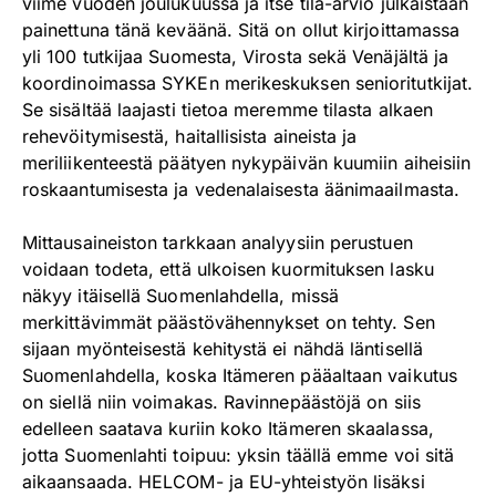
viime vuoden joulukuussa ja itse tila-arvio julkaistaan
painettuna tänä keväänä. Sitä on ollut kirjoittamassa
yli 100 tutkijaa Suomesta, Virosta sekä Venäjältä ja
koordinoimassa SYKEn merikeskuksen senioritutkijat.
Se sisältää laajasti tietoa meremme tilasta alkaen
rehevöitymisestä, haitallisista aineista ja
meriliikenteestä päätyen nykypäivän kuumiin aiheisiin
roskaantumisesta ja vedenalaisesta äänimaailmasta.
Mittausaineiston tarkkaan analyysiin perustuen
voidaan todeta, että ulkoisen kuormituksen lasku
näkyy itäisellä Suomenlahdella, missä
merkittävimmät päästövähennykset on tehty. Sen
sijaan myönteisestä kehitystä ei nähdä läntisellä
Suomenlahdella, koska Itämeren pääaltaan vaikutus
on siellä niin voimakas. Ravinnepäästöjä on siis
edelleen saatava kuriin koko Itämeren skaalassa,
jotta Suomenlahti toipuu: yksin täällä emme voi sitä
aikaansaada. HELCOM- ja EU-yhteistyön lisäksi