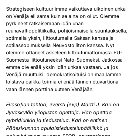
Strategiseen kulttuuriimme vaikuttava ulkoinen uhka
on Venäjä eli sama kuin se aina on ollut. Olemme
pyrkineet ratkaisemaan idän uhan
reunavaltiopolitiikalla, pohjoismaisella suuntauksella,
sotimalla yksin, liittoutumalla Saksan kanssa ja
sotilassopimuksella Neuvostoliiton kanssa. Nyt
olemme ottaneet askeleen liittoutumattomasta EU-
Suomesta liittoutuneeksi Nato-Suomeksi. Jatkossa
emme ole enää yksin idän uhkaa vastaan. Ja jos
Venäjä muuttuisi, demokratisoituisi on maallamme
loistava paikka toimia ei enää lännen etuvartiona
vaan lännen porttina uuteen Venäjään.
Filosofian tohtori, eversti (evp) Martti J. Kari on
Jyväskylän yliopiston opettaja. Hän opettaa
hybridiuhkia ja tiedustelua. Kari on entinen
Pääesikunnan apulaistiedustelupäällikkö ja
palvellut muun muassa SFOR- operaatiossa