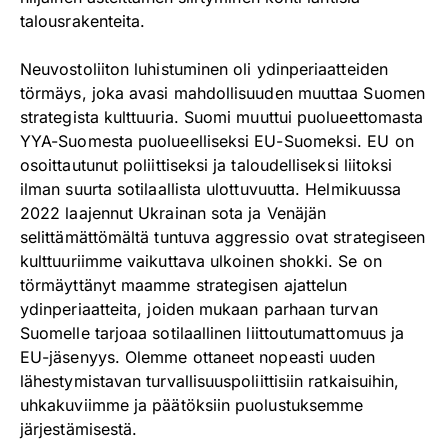
talousrakenteita.
Neuvostoliiton luhistuminen oli ydinperiaatteiden
törmäys, joka avasi mahdollisuuden muuttaa Suomen
strategista kulttuuria. Suomi muuttui puolueettomasta
YYA-Suomesta puolueelliseksi EU-Suomeksi. EU on
osoittautunut poliittiseksi ja taloudelliseksi liitoksi
ilman suurta sotilaallista ulottuvuutta. Helmikuussa
2022 laajennut Ukrainan sota ja Venäjän
selittämättömältä tuntuva aggressio ovat strategiseen
kulttuuriimme vaikuttava ulkoinen shokki. Se on
törmäyttänyt maamme strategisen ajattelun
ydinperiaatteita, joiden mukaan parhaan turvan
Suomelle tarjoaa sotilaallinen liittoutumattomuus ja
EU-jäsenyys. Olemme ottaneet nopeasti uuden
lähestymistavan turvallisuuspoliittisiin ratkaisuihin,
uhkakuviimme ja päätöksiin puolustuksemme
järjestämisestä.