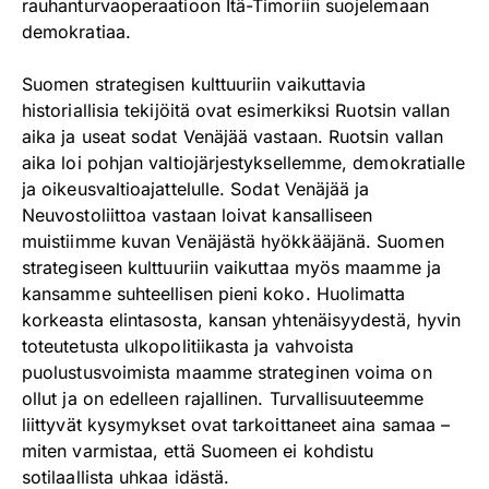
rauhanturvaoperaatioon Itä-Timoriin suojelemaan
demokratiaa.
Suomen strategisen kulttuuriin vaikuttavia
historiallisia tekijöitä ovat esimerkiksi Ruotsin vallan
aika ja useat sodat Venäjää vastaan. Ruotsin vallan
aika loi pohjan valtiojärjestyksellemme, demokratialle
ja oikeusvaltioajattelulle. Sodat Venäjää ja
Neuvostoliittoa vastaan loivat kansalliseen
muistiimme kuvan Venäjästä hyökkääjänä. Suomen
strategiseen kulttuuriin vaikuttaa myös maamme ja
kansamme suhteellisen pieni koko. Huolimatta
korkeasta elintasosta, kansan yhtenäisyydestä, hyvin
toteutetusta ulkopolitiikasta ja vahvoista
puolustusvoimista maamme strateginen voima on
ollut ja on edelleen rajallinen. Turvallisuuteemme
liittyvät kysymykset ovat tarkoittaneet aina samaa –
miten varmistaa, että Suomeen ei kohdistu
sotilaallista uhkaa idästä.