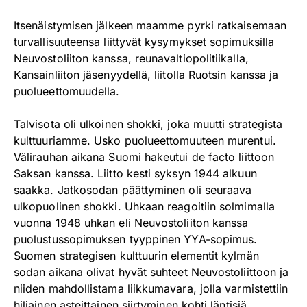
Itsenäistymisen jälkeen maamme pyrki ratkaisemaan
turvallisuuteensa liittyvät kysymykset sopimuksilla
Neuvostoliiton kanssa, reunavaltiopolitiikalla,
Kansainliiton jäsenyydellä, liitolla Ruotsin kanssa ja
puolueettomuudella.
Talvisota oli ulkoinen shokki, joka muutti strategista
kulttuuriamme. Usko puolueettomuuteen murentui.
Välirauhan aikana Suomi hakeutui de facto liittoon
Saksan kanssa. Liitto kesti syksyn 1944 alkuun
saakka. Jatkosodan päättyminen oli seuraava
ulkopuolinen shokki. Uhkaan reagoitiin solmimalla
vuonna 1948 uhkan eli Neuvostoliiton kanssa
puolustussopimuksen tyyppinen YYA-sopimus.
Suomen strategisen kulttuurin elementit kylmän
sodan aikana olivat hyvät suhteet Neuvostoliittoon ja
niiden mahdollistama liikkumavara, jolla varmistettiin
hiljainen asteittainen siirtyminen kohti läntisiä