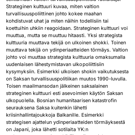
Strateginen kulttuuri kuvaa, miten valtion
turvallisuuspoliittinen johto kokee maahan
kohdistuvat uhat ja miten näihin todellisiin tai
koettuihin uhkiin reagoidaan. Strateginen kulttuuri voi
muuttua, mutta se muuttuu hitaasti. Yksi strategista
kulttuuria muuttava tekijä on ulkoinen shokki. Toinen
muuttava tekijä on ydinperiaatteiden törmäys. Valtion
johto voi muuttaa strategista kulttuuria omaksumalla
uudenlaisen lähestymistavan ulkopoliittisiin
kysymyksiin. Esimerkki ulkoisen shokin vaikutuksesta
on Saksan turvallisuuspolitiikan muutos 1990-luvulla.
Toisen maailmansodan jälkeinen saksalainen
strateginen kulttuuri esti asevoimien käytön Saksan
ulkopuolella. Bosnian humanitaarisen katastrofin
seurauksena Saksa kuitenkin lähetti
kriisinhallintajoukkoja Balkanille. Esimerkki
strategisen ajattelun ydinperiaatteiden törmäyksestä
on Japani, joka lähetti sotilaita YK:n