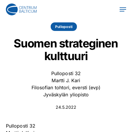
Skip
Men
to
main
content
Pulloposti
Suomen strateginen
kulttuuri
Pulloposti 32
Martti J. Kari
Filosofian tohtori, eversti (evp)
Jyväskylän yliopisto
24.5.2022
Pulloposti 32