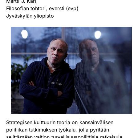
Martti J. Kari
Filosofian tohtori, eversti (evp)
Jyväskylän yliopisto
Strategisen kulttuurin teoria on kansainvälisen
politiikan tutkimuksen työkalu, jolla pyritään
selittämään valtion turvallisuuspoliittisia ratkaisuja.