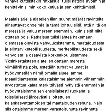
vähävaikutteistakin ratkaisua, tulisi katsoa avoimin ja
kehittävin silmin koko ketjua ja sen kehittämistä.
Maalaisjärjellä ajatellen liian suuret määrät ravinteita
aiheuttavat ongelmia ja tämä johtuu siitä, että niitä on
meressä ja valuu mereen enemmän, kuin sieltä niitä
otetaan pois. Ratkaisua tulisi lähteä hakemaan
olemassa olevista vahvuuksistamme, maataloudesta
ja elintarviketeollisuudesta, meriteollisuudesta sekä
vahvoista ja osaavista korkeakouluistamme.
Yksinkertaistaen ajatellen otetaan merestä
ylimääräistä pois, estetään turhat valumat ja
hyödynnetään nämä omalla alueellamme.
Ideaalitilanteessa kalastaisimme aiemmin vähemmän
arvostettua kalaa merkittävästi nykyistä enemmän ja
hyödyntäisimme sen ensisijaisesti ruokana ja
toissijaisesti järkevästi sijoitettujen
kalankasvattamoiden tai maatalouden rehuna. Näin
siis ottaisimme mereen varastoitunutta ravinnetta