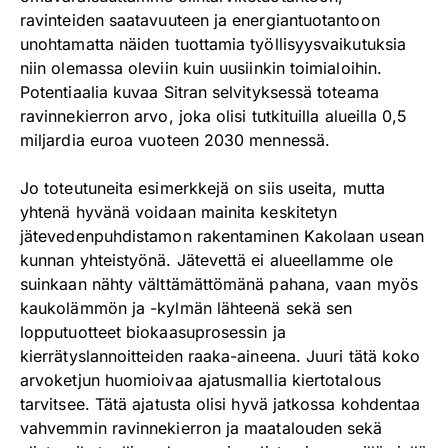
ravinteiden saatavuuteen ja energiantuotantoon
unohtamatta näiden tuottamia työllisyysvaikutuksia
niin olemassa oleviin kuin uusiinkin toimialoihin.
Potentiaalia kuvaa Sitran selvityksessä toteama
ravinnekierron arvo, joka olisi tutkituilla alueilla 0,5
miljardia euroa vuoteen 2030 mennessä.
Jo toteutuneita esimerkkejä on siis useita, mutta
yhtenä hyvänä voidaan mainita keskitetyn
jätevedenpuhdistamon rakentaminen Kakolaan usean
kunnan yhteistyönä. Jätevettä ei alueellamme ole
suinkaan nähty välttämättömänä pahana, vaan myös
kaukolämmön ja -kylmän lähteenä sekä sen
lopputuotteet biokaasuprosessin ja
kierrätyslannoitteiden raaka-aineena. Juuri tätä koko
arvoketjun huomioivaa ajatusmallia kiertotalous
tarvitsee. Tätä ajatusta olisi hyvä jatkossa kohdentaa
vahvemmin ravinnekierron ja maatalouden sekä