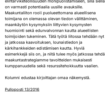
elintarviketeollisuuden monipuolistamiseen, sillä siellä
on varmasti potentiaalia uusille avauksille.
Maakuntaliiton rooli puolueettomana alueellisena
toimijana on olemassa olevan tiedon välittäminen,
maankäytön kysymyksiin liittyvien kysymysten
huomiointi sekä edunvalvonnan kautta alueellisten
toimijoiden tukeminen. Tätä työtä liitossa tehdään nyt
ja jatkossa kaavoituksen, lounaistiedon ja
kärkihankkeiden edistämisen kautta. Hyviä
esimerkkejä siis on, ja niitä tulee myös jatkossa tehdä
maakuntastrategiamme tavoitteiden mukaisesti
kumppanuudella sekä resurssitehokkuutta vaalien.
Kolumni edustaa kirjoittajan omaa näkemystä.
Pulloposti 13/2016