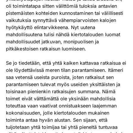
oli toimintatapa sitten välittömiä tuloksia antavien
pistemäisten kohteiden kunnostaminen tai välillisesti
vaikutuksia synnyttävä vähempiarvoisten kalojen
hyötykäyttö elintarvikkeena. Nyt uutena
mahdollisuutena tulisi nähdä kiertotalouden luomat
mahdollisuudet jatkuvan, monipuolisen ja
pitkäkestoisen ratkaisun luomiseen.
Se jo tiedetään, että yhtä kaiken kattavaa ratkaisua ei
ole löydettävissä meren tilan parantamiseen. Itämeri
saa vetensä useista puroista, joten ratkaisut sen
parantamiseen tulevat myös useiden yksittäisten ja
toisinaan pienienkin ratkaisujen summana. Nämä
toimet eivät välttämättä ole yksinään mahdollisia
toteuttaa vaan vaativat onnistuakseen laajemman
kokonaisuuden, jolle kiertotalouden mukainen
toiminta antaa hyvän alustan. Sen sijaan, että
tuijotetaan yhtä toimijaa tai yhtä pieneltä tuntuvaa