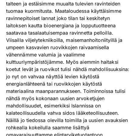
talteen ja estäisimme muualta tulevien ravinteiden
tuomaa kuormitusta. Maataloudessa käyttäisimme
ravinnepitoiset lannat joko tilan tai keskitetyn
laitoksen kautta bioenergiana ja lopputuotteena
saatavaa tasalaatuisempaa ravinnetta pelloilla.
Viisailla viljelytekniikoilla, maisemanhoitoniityillä ja
umpeen kasvavien ruovikkojen raivaamisella
vähennämme valumia ja vaalimme
kulttuuriympäristöjämme. Myös aiemmin haitaksi
koetut levät ja ruovikot tulisi nähdä mahdollisuuksina:
jo nyt on vahvaa näyttöä levien käytöstä
energianlähteenä tai ruovikkojen käytöstä
materiaalina maanparannukseen. Toiminnoissa tulisi
nähdä myös kokonaan uusien arvoketjujen
mahdollisuudet, esimerkiksi Islannissa on
kalateollisuudella vahva sidos lääketeollisuuteen.
Näillä jo tiedossa olevilla toimilla ja uusien avauksien
rohkealla kokeilulla saamme lisättyä
omavaraisuuttamme elintarviketuotantoon,