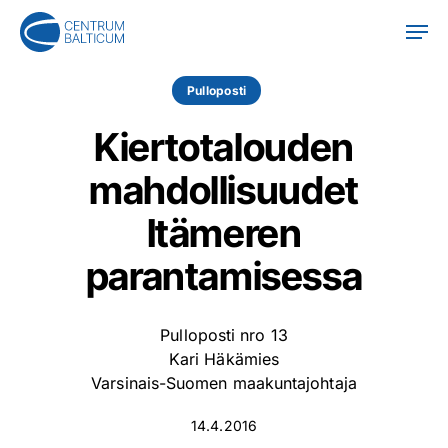
Skip
Men
to
main
content
Pulloposti
Kiertotalouden
mahdollisuudet
Itämeren
parantamisessa
Pulloposti nro 13
Kari Häkämies
Varsinais-Suomen maakuntajohtaja
14.4.2016