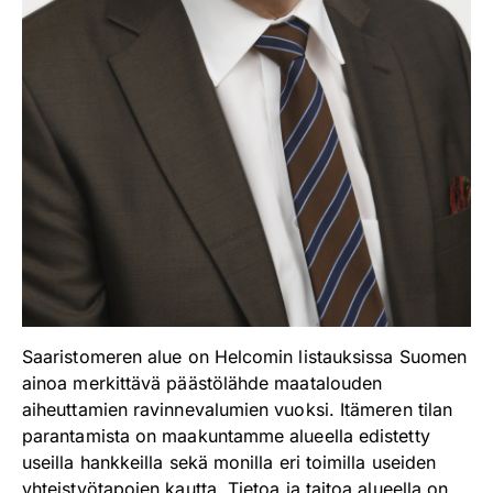
Saaristomeren alue on Helcomin listauksissa Suomen
ainoa merkittävä päästölähde maatalouden
aiheuttamien ravinnevalumien vuoksi. Itämeren tilan
parantamista on maakuntamme alueella edistetty
useilla hankkeilla sekä monilla eri toimilla useiden
yhteistyötapojen kautta. Tietoa ja taitoa alueella on,