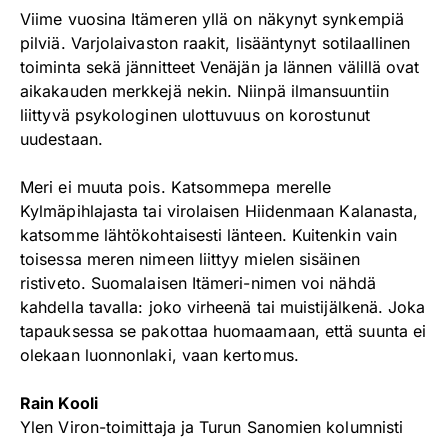
Viime vuosina Itämeren yllä on näkynyt synkempiä
pilviä. Varjolaivaston raakit, lisääntynyt sotilaallinen
toiminta sekä jännitteet Venäjän ja lännen välillä ovat
aikakauden merkkejä nekin. Niinpä ilmansuuntiin
liittyvä psykologinen ulottuvuus on korostunut
uudestaan.
Meri ei muuta pois. Katsommepa merelle
Kylmäpihlajasta tai virolaisen Hiidenmaan Kalanasta,
katsomme lähtökohtaisesti länteen. Kuitenkin vain
toisessa meren nimeen liittyy mielen sisäinen
ristiveto. Suomalaisen Itämeri-nimen voi nähdä
kahdella tavalla: joko virheenä tai muistijälkenä. Joka
tapauksessa se pakottaa huomaamaan, että suunta ei
olekaan luonnonlaki, vaan kertomus.
Rain Kooli
Ylen Viron-toimittaja ja Turun Sanomien kolumnisti