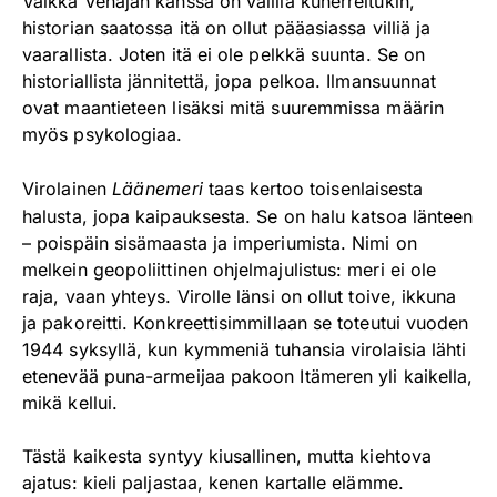
Vaikka Venäjän kanssa on välillä kuherreltukin,
historian saatossa itä on ollut pääasiassa villiä ja
vaarallista. Joten itä ei ole pelkkä suunta. Se on
historiallista jännitettä, jopa pelkoa. Ilmansuunnat
ovat maantieteen lisäksi mitä suuremmissa määrin
myös psykologiaa.
Virolainen
Läänemeri
taas kertoo toisenlaisesta
halusta, jopa kaipauksesta. Se on halu katsoa länteen
– poispäin sisämaasta ja imperiumista. Nimi on
melkein geopoliittinen ohjelmajulistus: meri ei ole
raja, vaan yhteys. Virolle länsi on ollut toive, ikkuna
ja pakoreitti. Konkreettisimmillaan se toteutui vuoden
1944 syksyllä, kun kymmeniä tuhansia virolaisia lähti
etenevää puna-armeijaa pakoon Itämeren yli kaikella,
mikä kellui.
Tästä kaikesta syntyy kiusallinen, mutta kiehtova
ajatus: kieli paljastaa, kenen kartalle elämme.