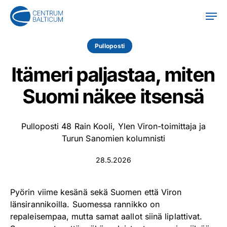
Skip
Men
to
main
content
Pulloposti
Itämeri paljastaa, miten
Suomi näkee itsensä
Pulloposti 48 Rain Kooli, Ylen Viron-toimittaja ja
Turun Sanomien kolumnisti
28.5.2026
Pyörin viime kesänä sekä Suomen että Viron
länsirannikoilla. Suomessa rannikko on
repaleisempaa, mutta samat aallot siinä liplattivat.