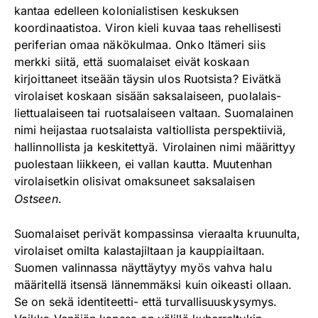
kantaa edelleen kolonialistisen keskuksen
koordinaatistoa. Viron kieli kuvaa taas rehellisesti
periferian omaa näkökulmaa. Onko Itämeri siis
merkki siitä, että suomalaiset eivät koskaan
kirjoittaneet itseään täysin ulos Ruotsista? Eivätkä
virolaiset koskaan sisään saksalaiseen, puolalais-
liettualaiseen tai ruotsalaiseen valtaan. Suomalainen
nimi heijastaa ruotsalaista valtiollista perspektiiviä,
hallinnollista ja keskitettyä. Virolainen nimi määrittyy
puolestaan liikkeen, ei vallan kautta. Muutenhan
virolaisetkin olisivat omaksuneet saksalaisen
Ostseen
.
Suomalaiset perivät kompassinsa vieraalta kruunulta,
virolaiset omilta kalastajiltaan ja kauppiailtaan.
Suomen valinnassa näyttäytyy myös vahva halu
määritellä itsensä lännemmäksi kuin oikeasti ollaan.
Se on sekä identiteetti- että turvallisuuskysymys.