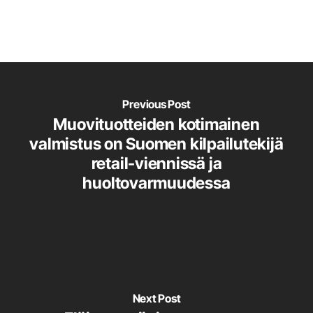
Previous Post
Muovituotteiden kotimainen
valmistus on Suomen kilpailutekijä
retail-viennissä ja
huoltovarmuudessa
Next Post