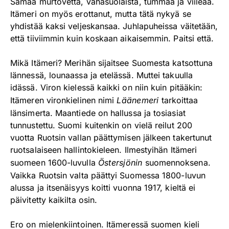
Samaa murtovettä, vähäsuolaista, tummaa ja viileää.
Itämeri on myös erottanut, mutta tätä nykyä se
yhdistää kaksi veljeskansaa. Juhlapuheissa väitetään,
että tiiviimmin kuin koskaan aikaisemmin. Paitsi että.
Mikä Itämeri? Merihän sijaitsee Suomesta katsottuna
lännessä, lounaassa ja etelässä. Muttei takuulla
idässä. Viron kielessä kaikki on niin kuin pitääkin:
Itämeren vironkielinen nimi
Läänemeri
tarkoittaa
länsimerta. Maantiede on hallussa ja tosiasiat
tunnustettu. Suomi kuitenkin on vielä reilut 200
vuotta Ruotsin vallan päättymisen jälkeen takertunut
ruotsalaiseen hallintokieleen. Ilmestyihän Itämeri
suomeen 1600-luvulla
Östersjönin
suomennoksena.
Vaikka Ruotsin valta päättyi Suomessa 1800-luvun
alussa ja itsenäisyys koitti vuonna 1917, kieltä ei
päivitetty kaikilta osin.
Ero on mielenkiintoinen. Itämeressä suomen kieli