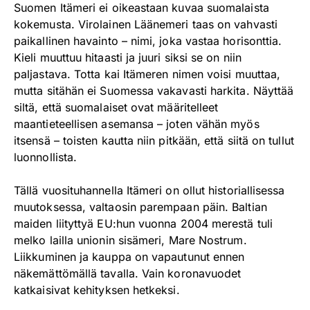
Suomen Itämeri ei oikeastaan kuvaa suomalaista
kokemusta. Virolainen Läänemeri taas on vahvasti
paikallinen havainto – nimi, joka vastaa horisonttia.
Kieli muuttuu hitaasti ja juuri siksi se on niin
paljastava. Totta kai Itämeren nimen voisi muuttaa,
mutta sitähän ei Suomessa vakavasti harkita. Näyttää
siltä, että suomalaiset ovat määritelleet
maantieteellisen asemansa – joten vähän myös
itsensä – toisten kautta niin pitkään, että siitä on tullut
luonnollista.
Tällä vuosituhannella Itämeri on ollut historiallisessa
muutoksessa, valtaosin parempaan päin. Baltian
maiden liityttyä EU:hun vuonna 2004 merestä tuli
melko lailla unionin sisämeri, Mare Nostrum.
Liikkuminen ja kauppa on vapautunut ennen
näkemättömällä tavalla. Vain koronavuodet
katkaisivat kehityksen hetkeksi.