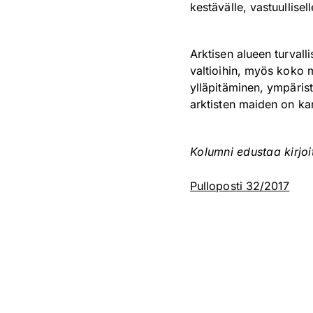
kestävälle, vastuullisell
Arktisen alueen turvalli
valtioihin, myös koko m
ylläpitäminen, ympäris
arktisten maiden on ka
Kolumni edustaa kirjo
Pulloposti 32/2017