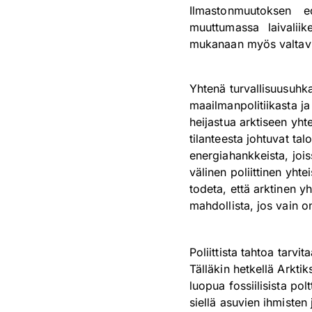
Ilmastonmuutoksen ed
muuttumassa laivaliik
mukanaan myös valtavia
Yhtenä turvallisuusuhka
maailmanpolitiikasta ja
heijastua arktiseen yhte
tilanteesta johtuvat ta
energiahankkeista, joi
välinen poliittinen yht
todeta, että arktinen y
mahdollista, jos vain on
Poliittista tahtoa tarvi
Tälläkin hetkellä Arkti
luopua fossiilisista po
siellä asuvien ihmisten 