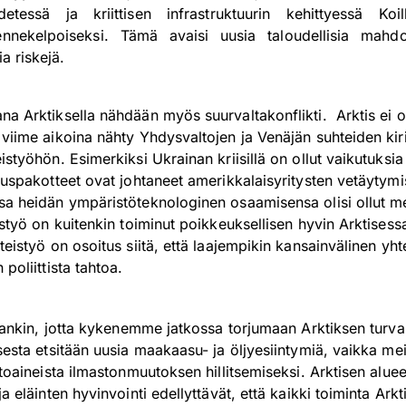
etessä ja kriittisen infrastruktuurin kehittyessä Koil
ennekelpoiseksi. Tämä avaisi uusia taloudellisia mahdol
 riskejä.
na Arktiksella nähdään myös suurvaltakonflikti. Arktis ei ol
 viime aikoina nähty Yhdysvaltojen ja Venäjän suhteiden kir
istyöhön. Esimerkiksi Ukrainan kriisillä on ollut vaikutuksia
louspakotteet ovat johtaneet amerikkalaisyritysten vetäytymi
ssa heidän ympäristöteknologinen osaamisensa olisi ollut me
eistyö on kuitenkin toiminut poikkeuksellisen hyvin Arktises
hteistyö on osoitus siitä, että laajempikin kansainvälinen yh
 poliittista tahtoa.
taankin, jotta kykenemme jatkossa torjumaan Arktiksen turvall
ksesta etsitään uusia maakaasu- ja öljyesiintymiä, vaikka mei
lttoaineista ilmastonmuutoksen hillitsemiseksi. Arktisen alue
ja eläinten hyvinvointi edellyttävät, että kaikki toiminta Arkt