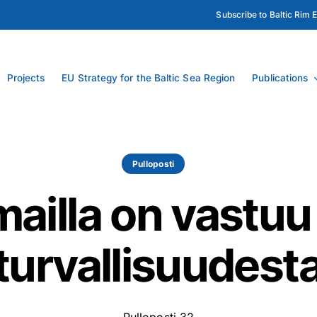
Subscribe to Baltic Rim 
Projects
EU Strategy for the Baltic Sea Region
Publications
Pulloposti
ailla on vastuu
turvallisuudest