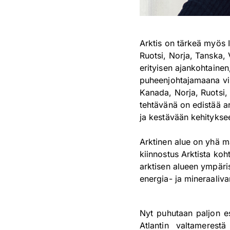
Arktis on tärkeä myös I
Ruotsi, Norja, Tanska,
erityisen ajankohtainen
puheenjohtajamaana vii
Kanada, Norja, Ruotsi,
tehtävänä on edistää ar
ja kestävään kehitykse
Arktinen alue on yhä ma
kiinnostus Arktista ko
arktisen alueen ympärist
energia- ja mineraaliva
Nyt puhutaan paljon es
Atlantin valtameres