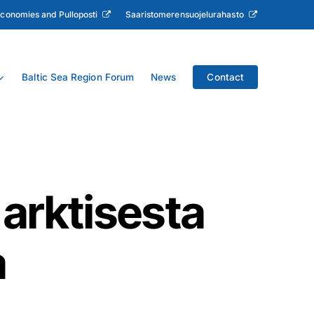
Economies and Pulloposti
Saaristomerensuojelurahasto
Baltic Sea Region Forum
News
Contact
 arktisesta
a