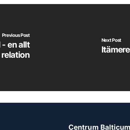
Previous Post
Next Post
- en allt
Itämere
 relation
Centrum Balticu