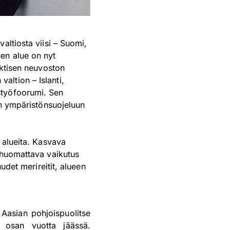
altiosta viisi – Suomi,
en alue on nyt
rktisen neuvoston
ltion – Islanti,
styöfoorumi. Sen
in ympäristönsuojeluun
 alueita. Kasvava
n huomattava vaikutus
udet merireitit, alueen
 Aasian pohjoispuolitse
 osan vuotta jäässä.