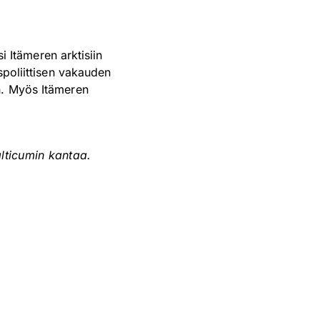
si Itämeren arktisiin
spoliittisen vakauden
n. Myös Itämeren
lticumin kantaa.