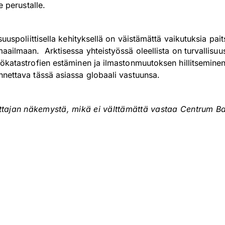
e perustalle.
suuspoliittisella kehityksellä on väistämättä vaikutuksia pait
aailmaan. Arktisessa yhteistyössä oleellista on turvallisuu
tökatastrofien estäminen ja ilmastonmuutoksen hillitsemine
nnettava tässä asiassa globaali vastuunsa.
ittajan näkemystä, mikä ei välttämättä vastaa Centrum Ba