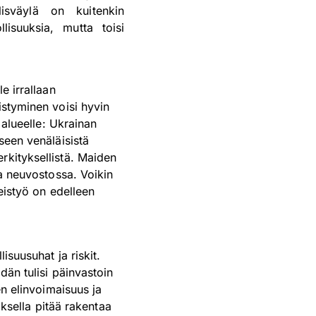
lisväylä on kuitenkin
lisuuksia, mutta toisi
e irrallaan
istyminen voisi hyvin
 alueelle: Ukrainan
seen venäläisistä
rkityksellistä. Maiden
sa neuvostossa. Voikin
teistyö on edelleen
isuusuhat ja riskit.
dän tulisi päinvastoin
en elinvoimaisuus ja
iksella pitää rakentaa