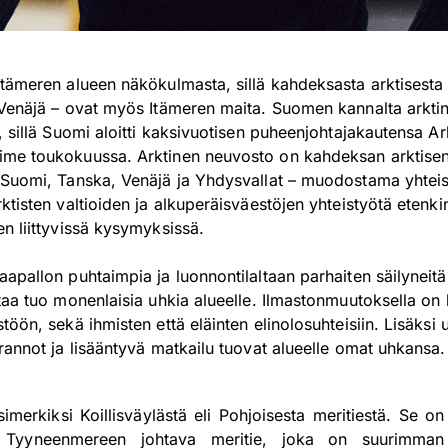
tämeren alueen näkökulmasta, sillä kahdeksasta arktisesta v
 Venäjä – ovat myös Itämeren maita. Suomen kannalta arktin
, sillä Suomi aloitti kaksivuotisen puheenjohtajakautensa A
me toukokuussa. Arktinen neuvosto on kahdeksan arktisen va
 Suomi, Tanska, Venäjä ja Yhdysvallat – muodostama yhtei
ktisten valtioiden ja alkuperäisväestöjen yhteistyötä etenk
en liittyvissä kysymyksissä.
apallon puhtaimpia ja luonnontilaltaan parhaiten säilyneitä
htaa tuo monenlaisia uhkia alueelle. Ilmastonmuutoksella o
öön, sekä ihmisten että eläinten elinolosuhteisiin. Lisäksi u
rannot ja lisääntyvä matkailu tuovat alueelle omat uhkansa.
imerkiksi Koillisväylästä eli Pohjoisesta meritiestä. Se on
tä Tyyneenmereen johtava meritie, joka on suurimman