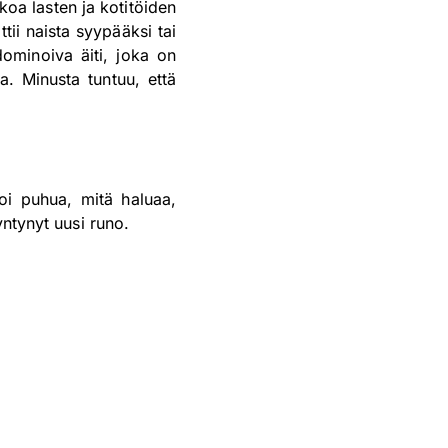
koa lasten ja kotitöiden
tii naista syypääksi tai
dominoiva äiti, joka on
. Minusta tuntuu, että
voi puhua, mitä haluaa,
yntynyt uusi runo.