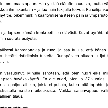
le mm. maastapaon. Hän ylistää elämän haurasta, mutta väl
uskoa ihmiskuntaan – ja luo näin lukijalle toivoa. Runoilijan
vienyt tie, pikemminkin kääntymisenä itseen päin ja ympärist
a.
n ja lapsen elämän konkreettisen elävästi. Kuvat pyrähtäh
lmin seurata esitystä.
lisesti kantaaottavia ja runoilija saa kuulla, että hänen ei
u herätti ristiriitaisia tunteita. Runopäivien aikaan lukija
pivia.
on varautunut. Minulle sanotaan, että olen nuori eikä min
 lapsen hyväksikäyttö. En ole nuori, olen jo 37-vuotias ja
niin paljon aiheita, joista ei puhuta, kuten mitä tapahtui ju
ustella naisten oikeuksista. Vaikka sananvapaus vallit
llinen tilaus.
esta muuttuvat