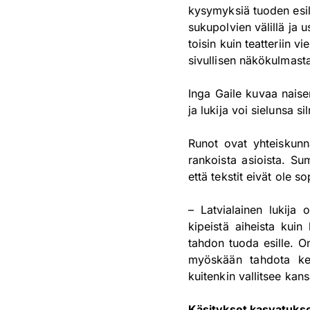
kysymyksiä tuoden esil
sukupolvien välillä ja 
toisin kuin teatteriin 
sivullisen näkökulmast
Inga Gaile kuvaa naise
ja lukija voi sielunsa si
Runot ovat yhteiskunnal
rankoista asioista. Sum
että tekstit eivät ole so
– Latvialainen lukija 
kipeistä aiheista kuin
tahdon tuoda esille. On 
myöskään tahdota kesk
kuitenkin vallitsee kansa
Käsitykset kasvatuks