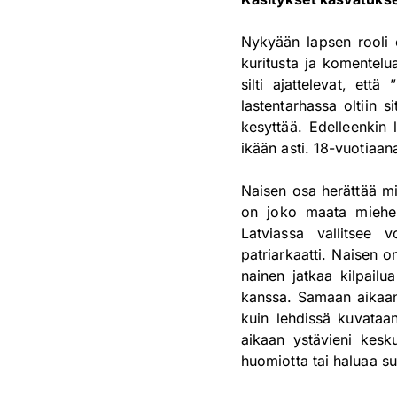
Nykyään lapsen rooli o
kuritusta ja komentelu
silti ajattelevat, ett
lastentarhassa oltiin 
kesyttää. Edelleenkin 
ikään asti. 18-vuotiaan
Naisen osa herättää mi
on joko maata miehen
Latviassa vallitsee 
patriarkaatti. Naisen o
nainen jatkaa kilpailu
kanssa. Samaan aikaan 
kuin lehdissä kuvataan
aikaan ystävieni kesku
huomiotta tai haluaa su