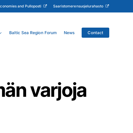
Economies and Pulloposti
Saaristomerensuojelurahasto
Baltic Sea Region Forum
News
Contact
än varjoja