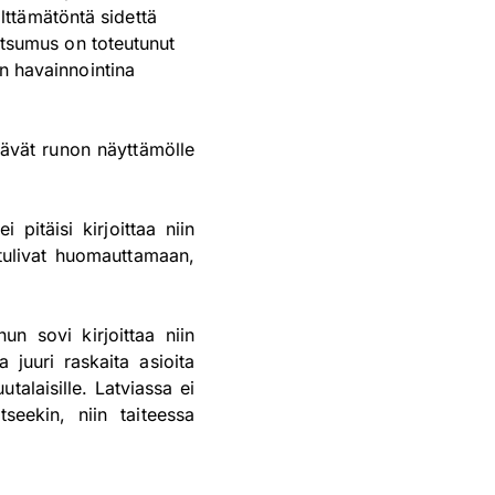
ttämätöntä sidettä
kutsumus on toteutunut
ön havainnointina
tävät runon näyttämölle
 pitäisi kirjoittaa niin
t tulivat huomauttamaan,
un sovi kirjoittaa niin
 juuri raskaita asioita
utalaisille. Latviassa ei
seekin, niin taiteessa