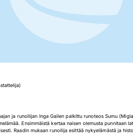
tattelija)
jaajan ja runoilijan Inga Gailen palkittu runoteos Sumu (Mig
nelämää. Ensimmäistä kertaa naisen olemusta punnitaan lat
sesti. Raadin mukaan runoilija esittää nykyelämästä ja his