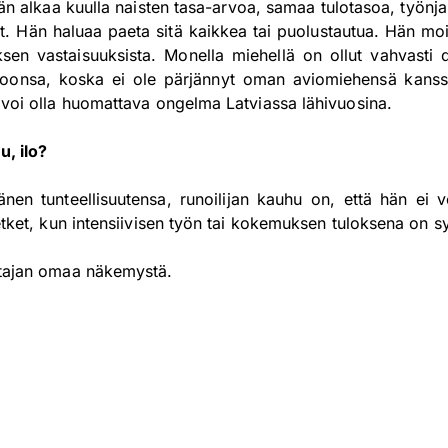
n alkaa kuulla naisten tasa-arvoa, samaa tulotasoa, työnja
. Hän haluaa paeta sitä kaikkea tai puolustautua. Hän moit
sen vastaisuuksista. Monella miehellä on ollut vahvasti 
htoonsa, koska ei ole pärjännyt oman aviomiehensä kanssa
a voi olla huomattava ongelma Latviassa lähivuosina.
u, ilo?
nen tunteellisuutensa, runoilijan kauhu on, että hän ei 
hetket, kun intensiivisen työn tai kokemuksen tuloksena on s
ttajan omaa näkemystä.