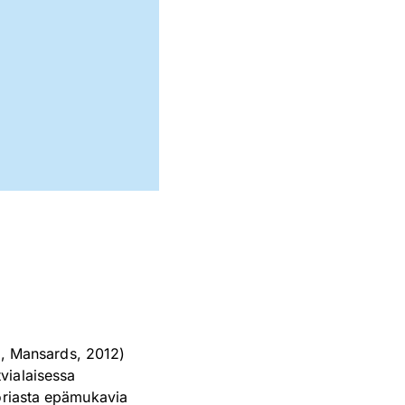
la, Mansards, 2012)
vialaisessa
toriasta epämukavia