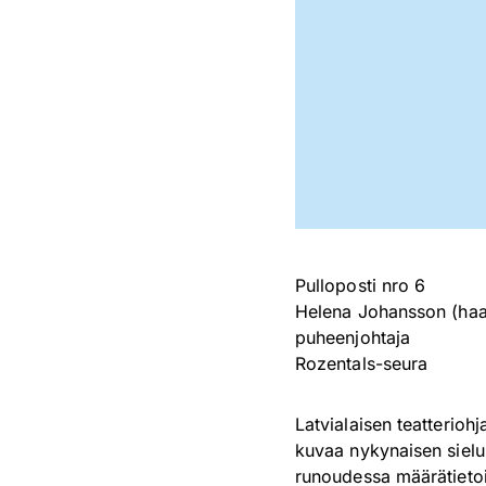
Pulloposti nro 6
Helena Johansson (haas
puheenjohtaja
Rozentals-seura
Latvialaisen teatterioh
kuvaa nykynaisen sielu
runoudessa määrätietoi