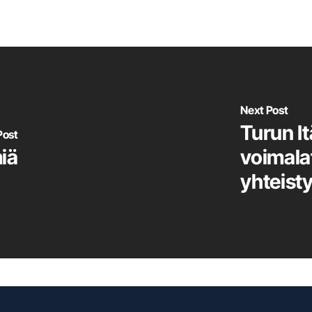
Next Post
Turun I
Post
iä
voimalat
yhteisty