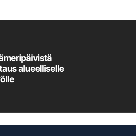
tämeripäivistä
aus alueelliselle
ölle