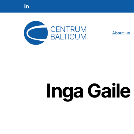
Skip
to
linkedin
main
content
About us
Inga Gail