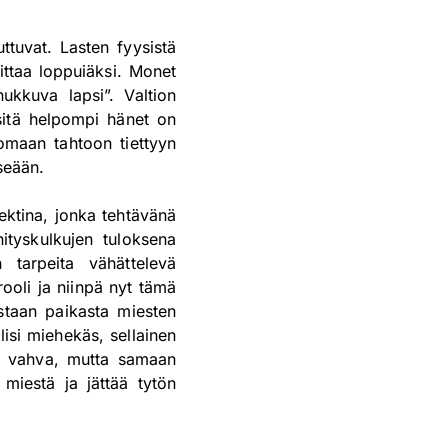
tuvat. Lasten fyysistä
ttaa loppuiäksi. Monet
nukkuva lapsi”. Valtion
 sitä helpompi hänet on
 omaan tahtoon tiettyyn
tseään.
ektina, jonka tehtävänä
tyskulkujen tuloksena
 tarpeita vähättelevä
rooli ja niinpä nyt tämä
staan paikasta miesten
isi miehekäs, sellainen
 ja vahva, mutta samaan
 miestä ja jättää tytön