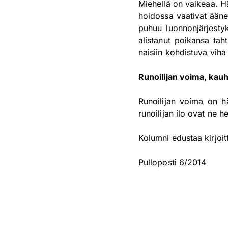
Miehellä on vaikeaa. Hä
hoidossa vaativat äänet
puhuu luonnonjärjestyk
alistanut poikansa ta
naisiin kohdistuva vih
Runoilijan voima, kauh
Runoilijan voima on hä
runoilijan ilo ovat ne 
Kolumni edustaa kirjoi
Pulloposti 6/2014