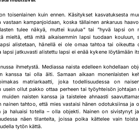
n toisenlainen kuin ennen. Käsitykset kasvatuksesta muut
a vastaan kampanjoidaan, koska tällainen ankaruus haavoi
ä ”lasten tulee näkyä, muttei kuulua” tai ”hyvä lapsi on 
sitä mieltä, että mitä aikaisemmin lapsi tuodaan kouluun,
lapsi alistetaan, hänellä ei ole omaa tahtoa tai oikeutta
a lapsi jatkuvasti alistettu lapsi ei enää kykene löytämään i
nussa ihmetystä. Mediassa naista edelleen kohdellaan obj
 kanssa tai olla äiti. Samaan aikaan monenlaisten kehi
voimakas matriarkaatti, joka todellisuudessa on naisen
n usein ollut pakko ottaa perheen tai työyhteisön johtajan 
a muiden naisten kanssa ja taistelee ahnaasti saavuttama
nainen tahtoo, että mies vastaisi hänen odotuksiinsa ja ol
 ja haluaisi totella – olla objekti. Nainen on sivistynyt
udessa näen tilanteita, joissa poika kättelee vain toista
udella tytön kättä.